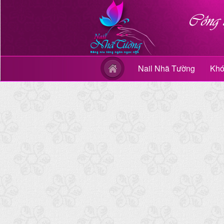
Nail Nhã Tường
Khó