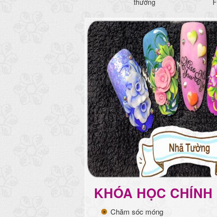
thưởng
F
KHÓA HỌC CHÍNH
Chăm sóc móng