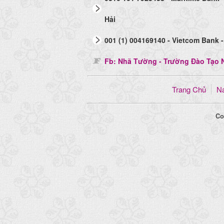
Hải
001 (1) 004169140 - Vietcom Bank -
Fb: Nhã Tường - Trường Đào Tạo N
Trang Chủ
Na
Co