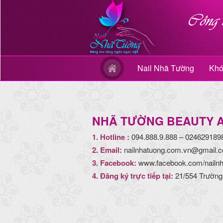
Nail Nhã Tường
Khó
NHÃ TƯỜNG BEAUTY 
1. Hotline :
094.888.9.888 – 024629189
2. Email:
nailnhatuong.com.vn@gmail.
3. Facebook:
www.facebook.com/nailnh
4. Đăng ký trực tiếp tại:
21/554 Trường 