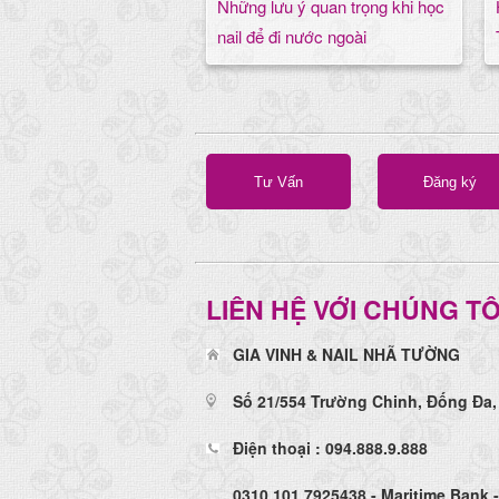
Những lưu ý quan trọng khi học
nail để đi nước ngoài
Tư Vấn
Đăng ký
LIÊN HỆ VỚI CHÚNG TÔ
GIA VINH & NAIL NHÃ TƯỜNG
Số 21/554 Trường Chinh, Đống Đa,
Điện thoại : 094.888.9.888
0310 101 7925438 - Maritime Bank 