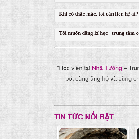
Khi có thắc mắc, tôi cần liên hệ ai?
Tôi muốn đăng kí học , trung tâm có
“Học viên tại
Nhã Tường
– Trun
bó, cùng ủng hộ và cùng chi
TIN TỨC NỔI BẬT