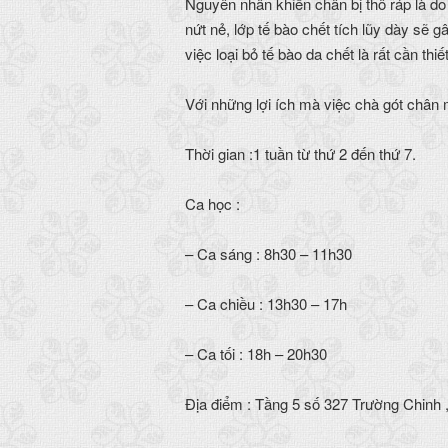
Nguyên nhân khiến chân bị thô ráp là do
nứt nẻ, lớp tế bào chết tích lũy dày sẽ 
việc loại bỏ tế bào da chết là rất cần t
Với những lợi ích mà việc chà gót chân 
Thời gian :1 tuần từ thứ 2 đến thứ 7.
Ca học :
– Ca sáng : 8h30 – 11h30
– Ca chiều : 13h30 – 17h
– Ca tối : 18h – 20h30
Địa điểm : Tầng 5 số 327 Trường Chinh 