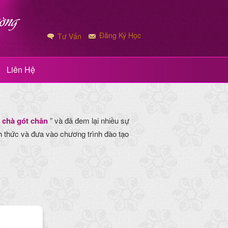
Đăng Ký Học
Tư Vấn
Liên Hệ
n
chà gót chân
” và đã đem lại nhiều sự
h thức và đưa vào chương trình đào tạo