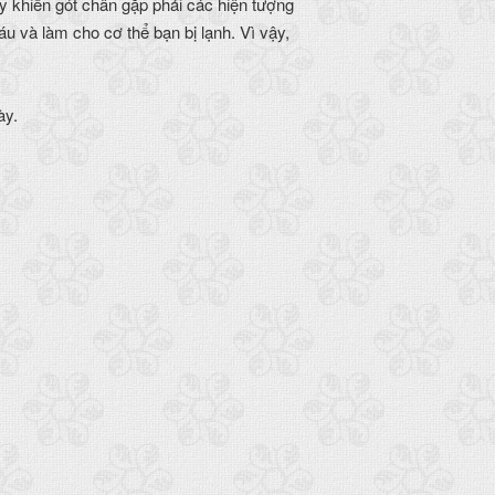
ày khiến gót chân gặp phải các hiện tượng
u và làm cho cơ thể bạn bị lạnh. Vì vậy,
ày.