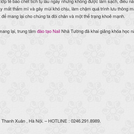
 lớp tế bào chết tích tụ lâu ngày nhưng không được làm sạch, điều n
gây mất thẩm mĩ và gây mùi khó chịu, làm chậm quá trình lưu thông má
hiết để mang lại cho chúng ta đôi chân và một thể trạng khoẻ mạnh.
mang lại, trung tâm
đào tạo Nail
Nhã Tường đã khai giảng khóa học n
, Thanh Xuân , Hà Nội. – HOTLINE : 0246.291.8989.