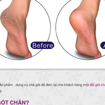
ản phẩm , dụng cụ chà gót để đem lại cho khách hàng một
đôi gót c
g.
 GÓT CHÂN?