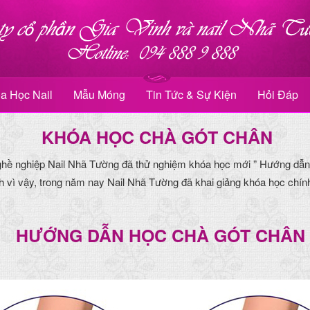
a Học Nail
Mẫu Móng
Tin Tức & Sự Kiện
Hỏi Đáp
KHÓA HỌC CHÀ GÓT CHÂN
ghề nghiệp Nail Nhã Tường đã thử nghiệm khóa học mới ” Hướng dẫ
h vì vậy, trong năm nay Nail Nhã Tường đã khai giảng khóa học chín
HƯỚNG DẪN HỌC CHÀ GÓT CHÂN