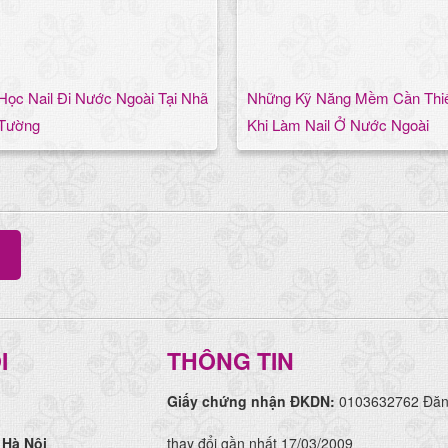
Học Nail Đi Nước Ngoài Tại Nhã
Những Kỹ Năng Mềm Cần Thi
Tường
Khi Làm Nail Ở Nước Ngoài
I
THÔNG TIN
Giấy chứng nhận ĐKDN:
0103632762 Đăng
 Hà Nội
thay đổi gần nhất 17/03/2009